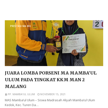
BACA SELENGKAPNYA
PRESTASI MA MU
JUARA LOMBA PORSENI MA MAMBA'UL
ULUM PADA TINGKAT KKM MAN 2
MALANG
PP. MAMBA'UL ULUM
NOVEMBER 15, 2021
MAS Mamba’ul Ulum – Siswa Madrasah Aliyah Mamba’ul Ulum
Kedok, Kec. Turen Da…