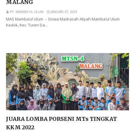
MALANG
PP. MAMBA'UL ULUM
JANUARI 07, 2023
MAS Mamba’ul Ulum – Siswa Madrasah Aliyah Mamba’ul Ulum
Kedok, Kec. Turen Da…
BACA SELENGKAPNYA
PRESTASI MTS MU
JUARA LOMBA PORSENI MTs TINGKAT
KKM 2022