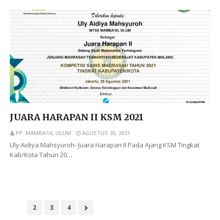
PRESTASI MTS MU
JUARA HARAPAN II KSM 2021
PP. MAMBA'UL ULUM
AGUSTUS 30, 2021
Uly Aidiya Mahsyuroh- Juara Harapan II Pada Ajang KSM Tingkat
Kab/Kota Tahun 20…
BACA SELENGKAPNYA
1
2
3
4