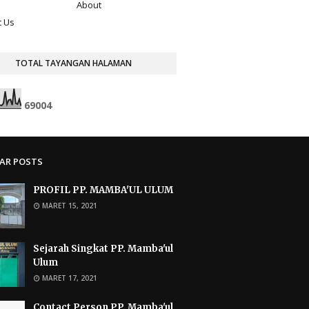
About
t Us
TOTAL TAYANGAN HALAMAN
6
9
0
0
4
AR POSTS
PROFIL PP. MAMBA'UL ULUM
MARET 15, 2021
Sejarah Singkat PP. Mamba'ul
Ulum
MARET 17, 2021
Contact Person PP. Mamba'ul