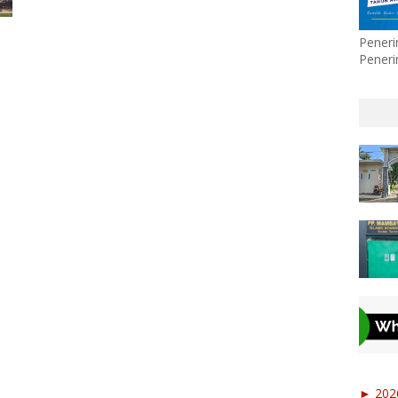
Pener
Peneri
►
20