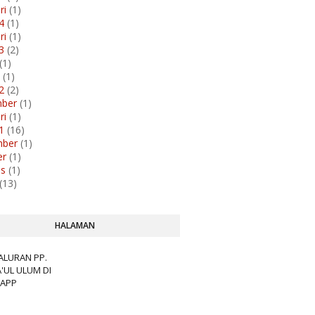
ri
(1)
24
(1)
ri
(1)
23
(2)
(1)
i
(1)
22
(2)
mber
(1)
ri
(1)
21
(16)
mber
(1)
er
(1)
us
(1)
(13)
HALAMAN
SALURAN PP.
UL ULUM DI
APP