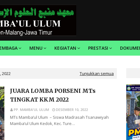
LEMBAGA
MENU
KEGIATAN
PRESTASI
DOKUME
, 2022
Tunjukkan semua
JUARA LOMBA PORSENI MTs
TINGKAT KKM 2022
PP. MAMBA'UL ULUM
DESEMBER 10, 2022
MTs Mamba’ul Ulum – Siswa Madrasah Tsanawiyah
Mamba’ul Ulum Kedok, Kec. Ture…
BACA SELENGKAPNYA