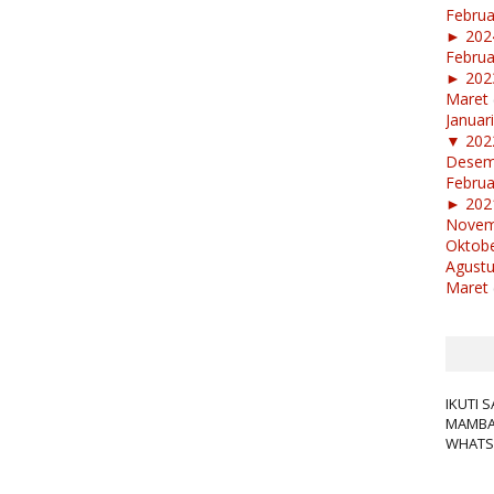
Februa
►
20
Februa
►
20
Maret
Januar
▼
20
Dese
Februa
►
20
Nove
Oktob
Agust
Maret
IKUTI 
MAMBA'
WHATS