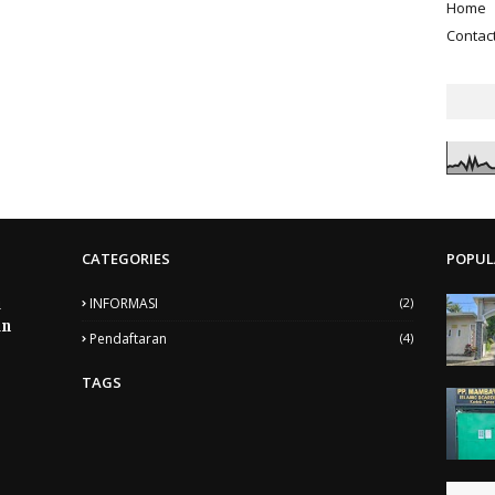
Home
Contac
CATEGORIES
POPUL
INFORMASI
(2)
u
un
Pendaftaran
(4)
TAGS
5